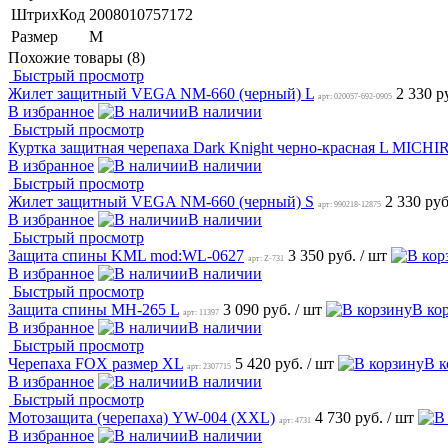
ШтрихКод
2008010757172
Размер
М
Похожие товары (8)
Быстрый просмотр
Жилет защитный VEGA NM-660 (черный) L
2 330 р
арт: 020057-692-0905
В избранное
В наличии
Быстрый просмотр
Куртка защитная черепаха Dark Knight черно-красная L MICHI
В избранное
В наличии
Быстрый просмотр
Жилет защитный VEGA NM-660 (черный) S
2 330 ру
арт: 990218-12875
В избранное
В наличии
Быстрый просмотр
Защита спины KML mod:WL-0627
3 350 руб.
/ шт
арт: Z-731
В избранное
В наличии
Быстрый просмотр
Защита спины MH-265 L
3 090 руб.
/ шт
В ко
арт: 11397
В избранное
В наличии
Быстрый просмотр
Черепаха FOX размер XL
5 420 руб.
/ шт
В к
арт: 2307715
В избранное
В наличии
Быстрый просмотр
Мотозащита (черепаха) YW-004 (XXL)
4 730 руб.
/ шт
арт: 4731
В избранное
В наличии