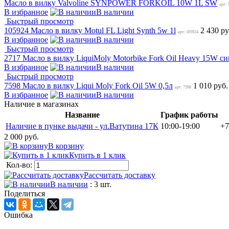
Масло в вилку Valvoline SYNPOWER FORKOIL 10W 1L SW
арт: 
В избранное
В наличии
Быстрый просмотр
105924 Масло в вилку Motul FL Light Synth 5w 1l
2 430 р
арт: 105924
В избранное
В наличии
Быстрый просмотр
2717 Масло в вилку LiquiMoly Motorbike Fork Oil Heavy 15W си
В избранное
В наличии
Быстрый просмотр
7598 Масло в вилку Liqui Moly Fork Oil 5W 0,5л
1 010 руб
арт: 7598
В избранное
В наличии
Наличие в магазинах
Название
График работы
Наличие в пунке выдачи - ул.Ватутина 17К
10:00-19:00
+7
2 000 руб.
В корзину
Купить в 1 клик
Кол-во:
Рассчитать доставку
В наличии
: 3 шт.
Поделиться
Ошибка