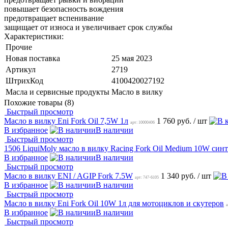
повышает безопасность вождения
предотвращает вспенивание
защищает от износа и увеличивает срок службы
Характеристики:
Прочие
Новая поставка
25 мая 2023
Артикул
2719
ШтрихКод
4100420027192
Масла и сервисные продукты
Масло в вилку
Похожие товары (8)
Быстрый просмотр
Масло в вилку Eni Fork Oil 7,5W 1л
1 760 руб.
/ шт
арт: 10000406
В избранное
В наличии
Быстрый просмотр
1506 LiquiMoly масло в вилку Racing Fork Oil Medium 10W синт
В избранное
В наличии
Быстрый просмотр
Масло в вилку ENI / AGIP Fork 7.5W
1 340 руб.
/ шт
арт: 747-6105
В избранное
В наличии
Быстрый просмотр
Масло в вилку Eni Fork Oil 10W 1л для мотоциклов и скутеров
а
В избранное
В наличии
Быстрый просмотр