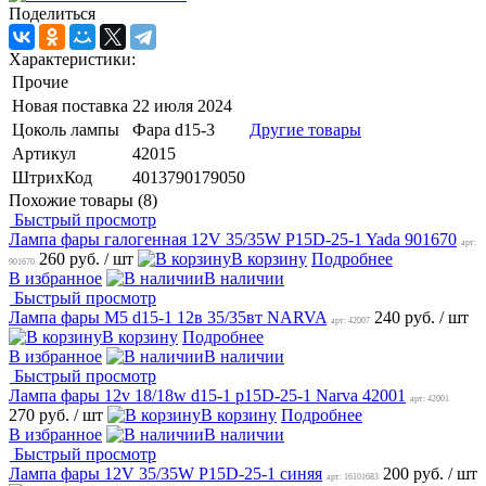
Поделиться
Характеристики:
Прочие
Новая поставка
22 июля 2024
Цоколь лампы
Фара d15-3
Другие товары
Артикул
42015
ШтрихКод
4013790179050
Похожие товары (8)
Быстрый просмотр
Лампа фары галогенная 12V 35/35W P15D-25-1 Yada 901670
арт:
260 руб.
/ шт
В корзину
Подробнее
901670
В избранное
В наличии
Быстрый просмотр
Лампа фары M5 d15-1 12в 35/35вт NARVA
240 руб.
/ шт
арт: 42007
В корзину
Подробнее
В избранное
В наличии
Быстрый просмотр
Лампа фары 12v 18/18w d15-1 p15D-25-1 Narva 42001
арт: 42001
270 руб.
/ шт
В корзину
Подробнее
В избранное
В наличии
Быстрый просмотр
Лампа фары 12V 35/35W P15D-25-1 синяя
200 руб.
/ шт
арт: 16101683