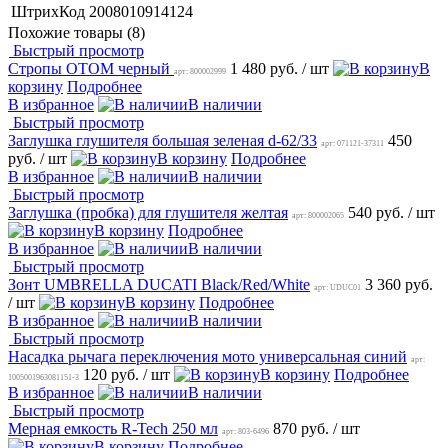
ШтрихКод
2008010914124
Похожие товары (8)
Быстрый просмотр
Стропы OTOM черный
1 480 руб.
/ шт
В
арт: 800002999
корзину
Подробнее
В избранное
В наличии
Быстрый просмотр
Заглушка глушителя большая зеленая d-62/33
450
арт: 071121-37311
руб.
/ шт
В корзину
Подробнее
В избранное
В наличии
Быстрый просмотр
Заглушка (пробка) для глушителя желтая
540 руб.
/ шт
арт: 800002065
В корзину
Подробнее
В избранное
В наличии
Быстрый просмотр
Зонт UMBRELLA DUCATI Black/Red/White
3 360 руб.
арт: UDUC01
/ шт
В корзину
Подробнее
В избранное
В наличии
Быстрый просмотр
Насадка рычага переключения мото универсальная синий
арт:
120 руб.
/ шт
В корзину
Подробнее
1005001963081151-3
В избранное
В наличии
Быстрый просмотр
Мерная емкость R-Tech 250 мл
870 руб.
/ шт
арт: 803-6496
В корзину
Подробнее