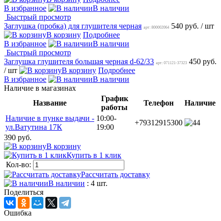
В избранное
В наличии
Быстрый просмотр
Заглушка (пробка) для глушителя черная
540 руб.
/ шт
арт: 800002064
В корзину
Подробнее
В избранное
В наличии
Быстрый просмотр
Заглушка глушителя большая черная d-62/33
450 руб.
арт: 071121-37323
/ шт
В корзину
Подробнее
В избранное
В наличии
Наличие в магазинах
График
Название
Телефон
Наличие
работы
Наличие в пунке выдачи -
10:00-
+79312915300
4
ул.Ватутина 17К
19:00
390 руб.
В корзину
Купить в 1 клик
Кол-во:
Рассчитать доставку
В наличии
: 4 шт.
Поделиться
Ошибка