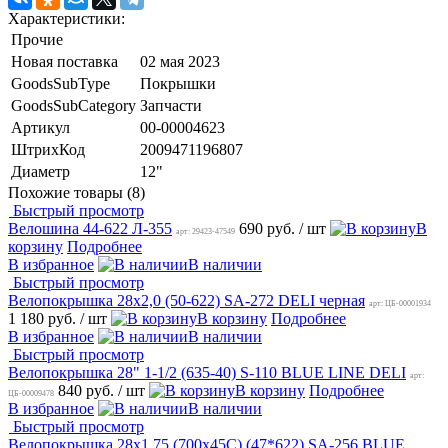
Характеристики:
Прочие
Новая поставка
02 мая 2023
GoodsSubType
Покрышки
GoodsSubCategory
Запчасти
Артикул
00-00004623
ШтрихКод
2009471196807
Диаметр
12"
Похожие товары (8)
Быстрый просмотр
Велошина 44-622 Л-355
690 руб.
/ шт
В
арт: 29423-47549
корзину
Подробнее
В избранное
В наличии
Быстрый просмотр
Велопокрышка 28х2,0 (50-622) SA-272 DELI черная
арт: ЦБ-00001934
1 180 руб.
/ шт
В корзину
Подробнее
В избранное
В наличии
Быстрый просмотр
Велопокрышка 28" 1-1/2 (635-40) S-110 BLUE LINE DELI
арт:
840 руб.
/ шт
В корзину
Подробнее
ЦБ-00009478
В избранное
В наличии
Быстрый просмотр
Велопокрышка 28х1,75 (700х45C) (47*622) SA-256 BLUE