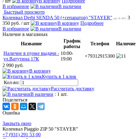
/ шт
В корзину
Подробнее
В избранное
В наличии
Быстрый просмотр
Коленвал Derbi SENDA 50 (+сепаратор) "STAYER"
3
арт: K-4051
350 руб.
/ шт
В корзину
Подробнее
В избранное
В наличии
Наличие в магазинах
График
Название
Телефон
Наличие
работы
Наличие в пунке выдачи -
10:00-
+79312915300
1
ул.Ватутина 17К
19:00
2 990 руб.
В корзину
Купить в 1 клик
Кол-во:
Рассчитать доставку
В наличии
: 1 шт.
Поделиться
Ошибка
Закрыть окно
Коленвал Piaggio ZIP 50 "STAYER"
+7 (931) 291 53 00