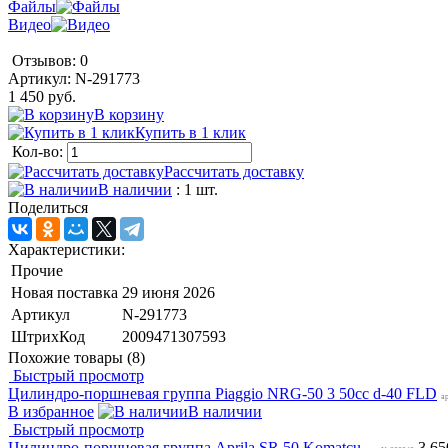
Файлы
Видео
Отзывов: 0
Артикул:
N-291773
1 450 руб.
В корзину
Купить в 1 клик
Кол-во:
Рассчитать доставку
В наличии
: 1 шт.
Поделиться
Характеристики:
Прочие
Новая поставка
29 июня 2026
Артикул
N-291773
ШтрихКод
2009471307593
Похожие товары (8)
Быстрый просмотр
Цилиндро-поршневая группа Piaggio NRG-50 3 50cc d-40 FLD
а
В избранное
В наличии
Быстрый просмотр
Цилиндро-поршневая группа Aprila SR 50 Komatcu
3 65