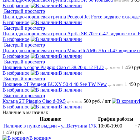
арт: N-289948
В избранное
В наличии
Быстрый просмотр
Цилиндро-поршневая группа Peugeot Jet Force водяное охлаж
В избранное
В наличии
Быстрый просмотр
Цилиндро-поршневая группа Aprila SR 70cc d-47 водяное охл.
В избранное
В наличии
Быстрый просмотр
Цилиндро-поршневая группа Minarelli AM6 70cc d-47 водяное 
В избранное
В наличии
Быстрый просмотр
Поршень в сборе Piaggio Ciao d-38.20 p-12 FLD
1 450 ру
арт: N-291771
В избранное
В наличии
Быстрый просмотр
Поршень 2T Peugeot BUXY 50 d-40 See TW New
1 450 
арт: N-280831
В избранное
В наличии
Быстрый просмотр
Кольца 2T Piaggio Ciao d-39,5
560 руб.
/ шт
арт: N-281120
В избранное
В наличии
Наличие в магазинах
Название
График работы
Наличие в пунке выдачи - ул.Ватутина 17К
10:00-19:00
+7
1 450 руб.
В корзину