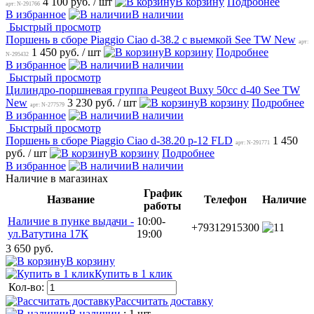
4 100 руб.
/ шт
В корзину
Подробнее
арт: N-291766
В избранное
В наличии
Быстрый просмотр
Поршень в сборе Piaggio Ciao d-38.2 с выемкой See TW New
арт:
1 450 руб.
/ шт
В корзину
Подробнее
N-295432
В избранное
В наличии
Быстрый просмотр
Цилиндро-поршневая группа Peugeot Buxy 50cc d-40 See TW
New
3 230 руб.
/ шт
В корзину
Подробнее
арт: N-277579
В избранное
В наличии
Быстрый просмотр
Поршень в сборе Piaggio Ciao d-38.20 p-12 FLD
1 450
арт: N-291771
руб.
/ шт
В корзину
Подробнее
В избранное
В наличии
Наличие в магазинах
График
Название
Телефон
Наличие
работы
Наличие в пунке выдачи -
10:00-
+79312915300
1
ул.Ватутина 17К
19:00
3 650 руб.
В корзину
Купить в 1 клик
Кол-во:
Рассчитать доставку
В наличии
: 1 шт.