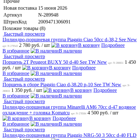
Прочие
Новая поставка
15 июня 2026
Артикул
N-289948
ШтрихКод
2009471306091
Похожие товары (8)
Быстрый просмотр
Цилиндро-поршневая группа Piaggio Ciao 50cc d-38,2 See New
2 780 руб.
/ шт
В корзину
Подробнее
арт: N-279543
В избранное
В наличии
Быстрый просмотр
Поршень 2T Peugeot BUXY 50 d-40 See TW New
1 450
арт: N-280831
руб.
/ шт
В корзину
Подробнее
В избранное
В наличии
Быстрый просмотр
Поршень в сборе Piaggio Ciao d-38.20 p-10 See TW New
арт: N-
1 350 руб.
/ шт
В корзину
Подробнее
280833
В избранное
В наличии
Быстрый просмотр
Цилиндро-поршневая группа Minarelli AM6 70cc d-47 водяное
охлаждение + головка Komatcu
4 500 руб.
/ шт
арт: N-278584
В корзину
Подробнее
В избранное
В наличии
Быстрый просмотр
Цилиндро-поршневая группа Piaggio NRG-50 3 50cc d-40 FLD