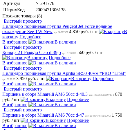
Артикул
N-291776
ШтрихКод
2009471306138
Похожие товары (8)
Быстрый просмотр
Цилиндро-поршневая группа Peugeot Jet Force водяное
охлаждение See TW New
4 850 руб.
/ шт
В
арт: N-282573
корзину
Подробнее
В избранное
В наличии
Быстрый просмотр
Кольца 2T Piaggio Ciao d-39,5
560 руб.
/ шт
арт: N-281120
В корзину
Подробнее
В избранное
В наличии
Быстрый просмотр
Цилиндро-поршневая группа Aprilia SR50 40мм #PRO "Lipal"
3 950 руб.
/ шт
В корзину
Подробнее
арт: 02 97 70
В избранное
В наличии
Быстрый просмотр
Поршень в сборе Minarelli AM6 50cc d-40.3
870
арт: 1005003518689745-1
руб.
/ шт
В корзину
Подробнее
В избранное
В наличии
Быстрый просмотр
Поршень в сборе Minarelli AM6 70cc d-47
1 750
арт: 5548677401627530-2
руб.
/ шт
В корзину
Подробнее
В избранное
В наличии