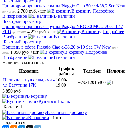
Быстрый просмотр
Цилиндро-поршневая группа Piaggio Ciao 50cc d-38,2 See New
2 780 руб.
/ шт
В корзину
Подробнее
арт: N-279543
В избранное
В наличии
Быстрый просмотр
Цилиндро-поршневая группа Piaggio NRG 80 MC 2 70cc d-47
FLD
4 250 руб.
/ шт
В корзину
Подробнее
арт: N-291767
В избранное
В наличии
Быстрый просмотр
Поршень в сборе Piaggio Ciao d-38.20 p-10 See TW New
арт: N-
1 350 руб.
/ шт
В корзину
Подробнее
280833
В избранное
В наличии
Наличие в магазинах
График
Название
Телефон
Наличие
работы
Наличие в пунке выдачи -
10:00-
+79312915300
1
ул.Ватутина 17К
19:00
3 850 руб.
В корзину
Купить в 1 клик
Кол-во:
Рассчитать доставку
В наличии
: 1 шт.
Поделиться