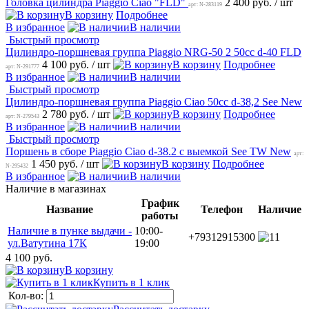
Головка цилиндра Piaggio Ciao "FLD"
2 400 руб.
/ шт
арт: N-283119
В корзину
Подробнее
В избранное
В наличии
Быстрый просмотр
Цилиндро-поршневая группа Piaggio NRG-50 2 50cc d-40 FLD
4 100 руб.
/ шт
В корзину
Подробнее
арт: N-291777
В избранное
В наличии
Быстрый просмотр
Цилиндро-поршневая группа Piaggio Ciao 50cc d-38,2 See New
2 780 руб.
/ шт
В корзину
Подробнее
арт: N-279543
В избранное
В наличии
Быстрый просмотр
Поршень в сборе Piaggio Ciao d-38.2 с выемкой See TW New
арт:
1 450 руб.
/ шт
В корзину
Подробнее
N-295432
В избранное
В наличии
Наличие в магазинах
График
Название
Телефон
Наличие
работы
Наличие в пунке выдачи -
10:00-
+79312915300
1
ул.Ватутина 17К
19:00
4 100 руб.
В корзину
Купить в 1 клик
Кол-во: