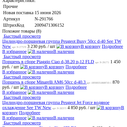
Характеристики:
Прочие
Новая поставка
15 июня 2026
Артикул
N-291766
ШтрихКод
2009471306152
Похожие товары (8)
Быстрый просмотр
Цилиндро-поршневая группа Peugeot Buxy 50cc d-40 See TW
New
3 230 руб.
/ шт
В корзину
Подробнее
арт: N-277579
В избранное
В наличии
Быстрый просмотр
Поршень в сборе Piaggio Ciao d-38.20 p-12 FLD
1 450
арт: N-291771
руб.
/ шт
В корзину
Подробнее
В избранное
В наличии
Быстрый просмотр
Поршень в сборе Minarelli AM6 50cc d-40.3
870
арт: 1005003518689745-1
руб.
/ шт
В корзину
Подробнее
В избранное
В наличии
Быстрый просмотр
Цилиндро-поршневая группа Peugeot Jet Force водяное
охлаждение See TW New
4 850 руб.
/ шт
В
арт: N-282573
корзину
Подробнее
В избранное
В наличии
Быстрый просмотр