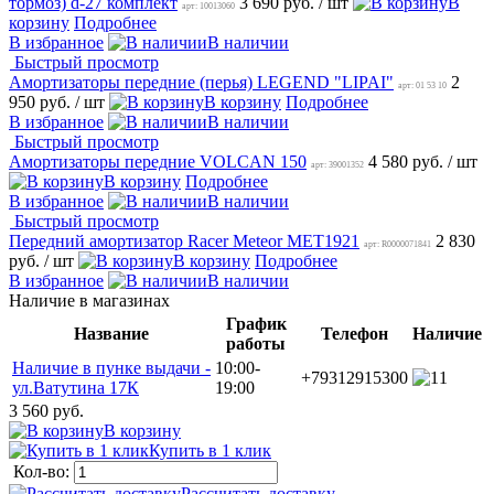
тормоз) d-27 комплект
3 690 руб.
/ шт
В
арт: 10013060
корзину
Подробнее
В избранное
В наличии
Быстрый просмотр
Амортизаторы передние (перья) LEGEND "LIPAI"
2
арт: 01 53 10
950 руб.
/ шт
В корзину
Подробнее
В избранное
В наличии
Быстрый просмотр
Амортизаторы передние VOLCAN 150
4 580 руб.
/ шт
арт: 39001352
В корзину
Подробнее
В избранное
В наличии
Быстрый просмотр
Передний амортизатор Racer Meteor MET1921
2 830
арт: R0000071841
руб.
/ шт
В корзину
Подробнее
В избранное
В наличии
Наличие в магазинах
График
Название
Телефон
Наличие
работы
Наличие в пунке выдачи -
10:00-
+79312915300
1
ул.Ватутина 17К
19:00
3 560 руб.
В корзину
Купить в 1 клик
Кол-во:
Рассчитать доставку