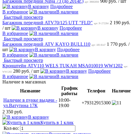
Багажник передний Ninja 73 (до 2014г.)
900 руб.
/ шт
арт: 39002850
В корзину
Подробнее
В избранное
В наличии
Быстрый просмотр
Багажник передний ATV70/125 UTT "FLD"
2 190 руб.
арт: N-272264
/ шт
В корзину
Подробнее
В избранное
В наличии
Быстрый просмотр
Багажник передний ATV KAYO BULL110
1 770 руб.
/
арт: 185-8147
шт
В корзину
Подробнее
В избранное
В наличии
Быстрый просмотр
Кронштейн ATV110 WELS TUKAH MSA010019 WW1202
арт:
280 руб.
/ шт
В корзину
Подробнее
WW1202
В избранное
В наличии
Наличие в магазинах
График
Название
Телефон
Наличие
работы
Наличие в пунке выдачи -
10:00-
+79312915300
1
ул.Ватутина 17К
19:00
2 350 руб.
В корзину
Купить в 1 клик
Кол-во: