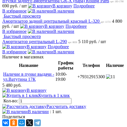
Втулки заднего амортизатора GR-X (пара) Rolling Parts
арт: 183-1700
690 руб.
/ шт
В корзину
Подробнее
В избранное
В наличии
Быстрый просмотр
Амортизатор задний центральный красный L-320
4 800
арт: 11721
руб.
/ шт
В корзину
Подробнее
В избранное
В наличии
Быстрый просмотр
Амортизатор центральный L-290
5 110 руб.
/ шт
арт: 8026
В корзину
Подробнее
В избранное
В наличии
Наличие в магазинах
График
Название
Телефон
Наличие
работы
Наличие в пунке выдачи -
10:00-
+79312915300
1
ул.Ватутина 17К
19:00
5 480 руб.
В корзину
Купить в 1 клик
Кол-во:
Рассчитать доставку
В наличии
: 1 шт.
Поделиться