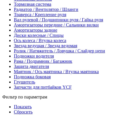
Тормозная система
Радиатор / Вентилятор / Шланги
Траверса / Крепление руля
Вал рулевой / Подшипники руля / Гайка руля
Амортизаторы передние / Сальники вилки
Амортизаторы задние
Диски колесные / Спицы
Ось колеса / Втулка колеса
Звезда ведущая / Звезда ведомая
Ролик / Натяжитель / Ловушка / Слайдер цепи
Подножки водителя
Рама / Подрамник / Багажник
Защита двигателя
Маятник / Ось маятника / Втулка маятника
Подножка боковая
Глушитель
Запчасти для питбайков YCF
Фильтр по параметрам
Показать
Сбросить