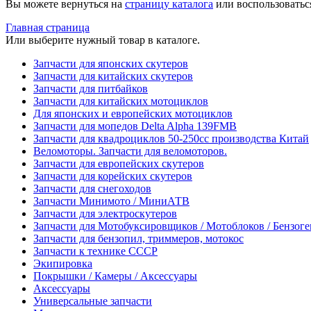
Вы можете вернуться на
страницу каталога
или воспользоватьс
Главная страница
Или выберите нужный товар в каталоге.
Запчасти для японских скутеров
Запчасти для китайских скутеров
Запчасти для питбайков
Запчасти для китайских мотоциклов
Для японских и европейских мотоциклов
Запчасти для мопедов Delta Alpha 139FMB
Запчасти для квадроциклов 50-250сс производства Китай
Веломоторы. Запчасти для веломоторов.
Запчасти для европейских скутеров
Запчасти для корейских скутеров
Запчасти для снегоходов
Запчасти Минимото / МиниАТВ
Запчасти для электроскутеров
Запчасти для Мотобуксировщиков / Мотоблоков / Бензог
Запчасти для бензопил, триммеров, мотокос
Запчасти к технике СССР
Экипировка
Покрышки / Камеры / Аксессуары
Аксессуары
Универсальные запчасти