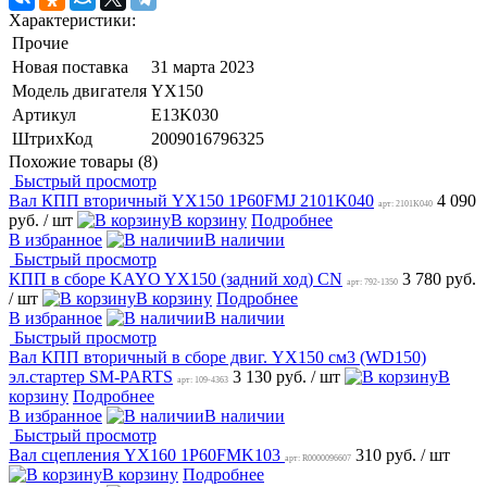
Характеристики:
Прочие
Новая поставка
31 марта 2023
Модель двигателя
YX150
Артикул
E13K030
ШтрихКод
2009016796325
Похожие товары (8)
Быстрый просмотр
Вал КПП вторичный YX150 1P60FMJ 2101K040
4 090
арт: 2101K040
руб.
/ шт
В корзину
Подробнее
В избранное
В наличии
Быстрый просмотр
КПП в сборе KAYO YX150 (задний ход) CN
3 780 руб.
арт: 792-1350
/ шт
В корзину
Подробнее
В избранное
В наличии
Быстрый просмотр
Вал КПП вторичный в сборе двиг. YX150 см3 (WD150)
эл.стартер SM-PARTS
3 130 руб.
/ шт
В
арт: 109-4363
корзину
Подробнее
В избранное
В наличии
Быстрый просмотр
Вал сцепления YX160 1P60FMK103
310 руб.
/ шт
арт: R0000096607
В корзину
Подробнее