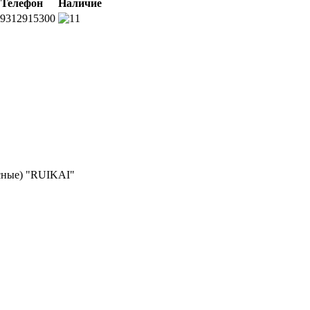
Телефон
Наличие
9312915300
1
сные) "RUIKAI"