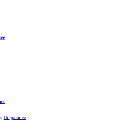
нее
нее
ну
Подробнее