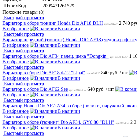
ШтрихКод
2009471261529
Похожие товары (8)
Быстрый просмотр
Вариатор в сборе тюнинг Honda Dio AF18 DLH
2 740 ру
арт: 2201227
В избранное
В наличии
Быстрый просмотр
Вариатор передний (тюнинг) Honda DIO AF18 (медно-граф. вт
В избранное
В наличии
Быстрый просмотр
Вариатор в сборе Dio AF34 палец, щека "Dongxin"
1 1
арт: 05523-47757
В избранное
В наличии
Быстрый просмотр
Вариатор в сборе Dio AF18 d-12 "Lipai"
840 руб.
/ шт
арт: 00 97 20
В избранное
В наличии
Быстрый просмотр
Вариатор в сборе Dio AF62 See
1 640 руб.
/ шт
арт: 2101253
В избранное
В наличии
Быстрый просмотр
Вариатор Honda Dio AF-27/34 в сборе (ролики, наружный шкив,
В избранное
В наличии
Быстрый просмотр
Вариатор в сборе (тюнинг) Dio AF34, GY6 80 "DLH"
2 3
арт: 02 61 56
В избранное
В наличии
Быстрый просмотр