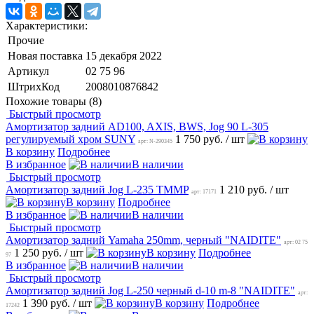
Характеристики:
Прочие
Новая поставка
15 декабря 2022
Артикул
02 75 96
ШтрихКод
2008010876842
Похожие товары (8)
Быстрый просмотр
Амортизатор задний AD100, AXIS, BWS, Jog 90 L-305
регулируемый хром SUNY
1 750 руб.
/ шт
арт: N-290345
В корзину
Подробнее
В избранное
В наличии
Быстрый просмотр
Амортизатор задний Jog L-235 TMMP
1 210 руб.
/ шт
арт: 17171
В корзину
Подробнее
В избранное
В наличии
Быстрый просмотр
Амортизатор задний Yamaha 250mm, черный "NAIDITE"
арт: 02 75
1 250 руб.
/ шт
В корзину
Подробнее
97
В избранное
В наличии
Быстрый просмотр
Амортизатор задний Jog L-250 черный d-10 m-8 "NAIDITE"
арт:
1 390 руб.
/ шт
В корзину
Подробнее
17242