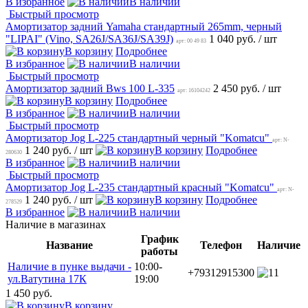
В избранное
В наличии
Быстрый просмотр
Амортизатор задний Yamaha стандартный 265mm, черный
"LIPAI" (Vino, SA26J/SA36J/SA39J)
1 040 руб.
/ шт
арт: 00 49 83
В корзину
Подробнее
В избранное
В наличии
Быстрый просмотр
Амортизатор задний Bws 100 L-335
2 450 руб.
/ шт
арт: 16104242
В корзину
Подробнее
В избранное
В наличии
Быстрый просмотр
Амортизатор Jog L-225 стандартный черный "Komatcu"
арт: N-
1 240 руб.
/ шт
В корзину
Подробнее
280630
В избранное
В наличии
Быстрый просмотр
Амортизатор Jog L-235 стандартный красный "Komatcu"
арт: N-
1 240 руб.
/ шт
В корзину
Подробнее
278529
В избранное
В наличии
Наличие в магазинах
График
Название
Телефон
Наличие
работы
Наличие в пунке выдачи -
10:00-
+79312915300
1
ул.Ватутина 17К
19:00
1 450 руб.
В корзину