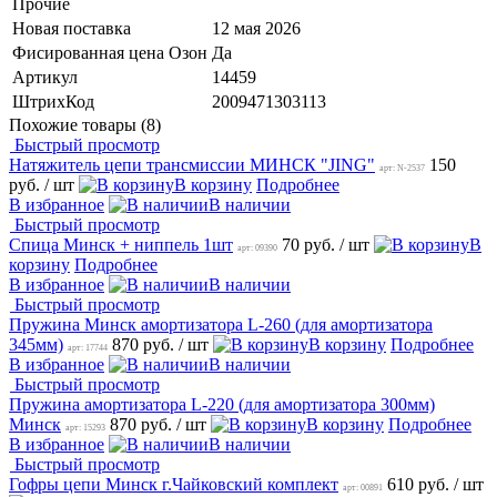
Прочие
Новая поставка
12 мая 2026
Фисированная цена Озон
Да
Артикул
14459
ШтрихКод
2009471303113
Похожие товары (8)
Быстрый просмотр
Натяжитель цепи трансмиссии МИНСК "JING"
150
арт: N-2537
руб.
/ шт
В корзину
Подробнее
В избранное
В наличии
Быстрый просмотр
Спица Минск + ниппель 1шт
70 руб.
/ шт
В
арт: 09390
корзину
Подробнее
В избранное
В наличии
Быстрый просмотр
Пружина Минск амортизатора L-260 (для амортизатора
345мм)
870 руб.
/ шт
В корзину
Подробнее
арт: 17744
В избранное
В наличии
Быстрый просмотр
Пружина амортизатора L-220 (для амортизатора 300мм)
Минск
870 руб.
/ шт
В корзину
Подробнее
арт: 15293
В избранное
В наличии
Быстрый просмотр
Гофры цепи Минск г.Чайковский комплект
610 руб.
/ шт
арт: 00891