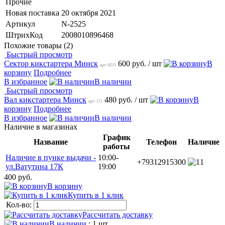
Прочие
Новая поставка
20 октября 2021
Артикул
N-2525
ШтрихКод
2008010896468
Похожие товары (2)
Быстрый просмотр
Сектор кикстартера Минск
600 руб.
/ шт
В
арт: 6215
корзину
Подробнее
В избранное
В наличии
Быстрый просмотр
Вал кикстартера Минск
480 руб.
/ шт
В
арт: 171
корзину
Подробнее
В избранное
В наличии
Наличие в магазинах
График
Название
Телефон
Наличие
работы
Наличие в пунке выдачи -
10:00-
+79312915300
1
ул.Ватутина 17К
19:00
400 руб.
В корзину
Купить в 1 клик
Кол-во:
Рассчитать доставку
В наличии
: 1 шт.