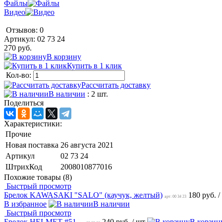
Файлы
Видео
Отзывов: 0
Артикул:
02 73 24
270 руб.
В корзину
Купить в 1 клик
Кол-во:
Рассчитать доставку
В наличии
: 2 шт.
Поделиться
Характеристики:
Прочие
Новая поставка
26 августа 2021
Артикул
02 73 24
ШтрихКод
2008010877016
Похожие товары (8)
Быстрый просмотр
Брелок KAWASAKI "SALO" (каучук, желтый)
180 руб.
/
арт: 00 34 23
В избранное
В наличии
Быстрый просмотр
Брелок HELMET #51
240 руб.
/ шт
В корзин