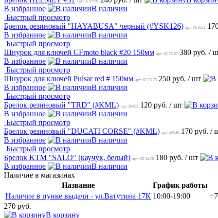
арт: 02 85 66
В избранное
В наличии
Быстрый просмотр
Брелок резиновый "HAYABUSA" черный (#YSK126)
17
арт: N-1651
В избранное
В наличии
Быстрый просмотр
Шнурок для ключей CFmoto black #20 150мм
380 руб.
/ 
арт: 02 73 87
В избранное
В наличии
Быстрый просмотр
Шнурок для ключей Pulsar red # 150мм
250 руб.
/ шт
арт: 02 73 75
В избранное
В наличии
Быстрый просмотр
Брелок резиновый "TRD" (#KML)
120 руб.
/ шт
арт: B-662
В избранное
В наличии
Быстрый просмотр
Брелок резиновый "DUCATI CORSE" (#KML)
170 руб.
/ 
арт: B-630
В избранное
В наличии
Быстрый просмотр
Брелок KTM "SALO" (каучук, белый)
180 руб.
/ шт
арт: 00 34 26
В избранное
В наличии
Наличие в магазинах
Название
График работы
Наличие в пунке выдачи - ул.Ватутина 17К
10:00-19:00
+7
270 руб.
В корзину