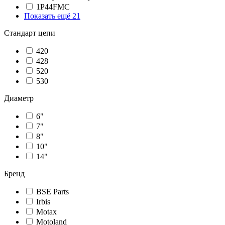
1P44FMC
Показать ещё 21
Стандарт цепи
420
428
520
530
Диаметр
6"
7"
8"
10"
14"
Бренд
BSE Parts
Irbis
Motax
Motoland