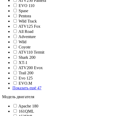
ATV250 Pantera
EVO 110
Spase
Pentora
Wild Track
ATV125 Fox
All Road
Adventure
Wild
Coyote
ATV110 Termit
Shark 200
XT-1
ATV200 Evox
Trail 200
Evo 125
EVO.M
Показать ещё 47
Модель двигателя
Apache 180
161QML