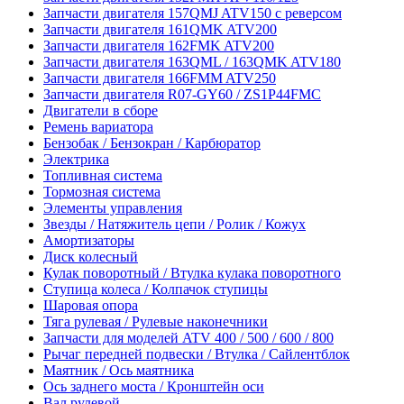
Запчасти двигателя 157QMJ ATV150 с реверсом
Запчасти двигателя 161QMK ATV200
Запчасти двигателя 162FMK ATV200
Запчасти двигателя 163QML / 163QMK ATV180
Запчасти двигателя 166FMM ATV250
Запчасти двигателя R07-GY60 / ZS1P44FMC
Двигатели в сборе
Ремень вариатора
Бензобак / Бензокран / Карбюратор
Электрика
Топливная система
Тормозная система
Элементы управления
Звезды / Натяжитель цепи / Ролик / Кожух
Амортизаторы
Диск колесный
Кулак поворотный / Втулка кулака поворотного
Ступица колеса / Колпачок ступицы
Шаровая опора
Тяга рулевая / Рулевые наконечники
Запчасти для моделей ATV 400 / 500 / 600 / 800
Рычаг передней подвески / Втулка / Сайлентблок
Маятник / Ось маятника
Ось заднего моста / Кронштейн оси
Вал рулевой