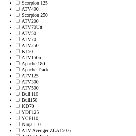
Scorpion 125
ATV400
Scorpion 250
ATV200
ATV70Utt
ATV50
ATV70
ATV250
K150
ATV150u
Apache 180
Apache Track
ATV125
ATV300
ATV500
Bull 110
Bull150
KD70
YDF125
YCF110
Ninja 110
ATV Avenger ZLA150-6