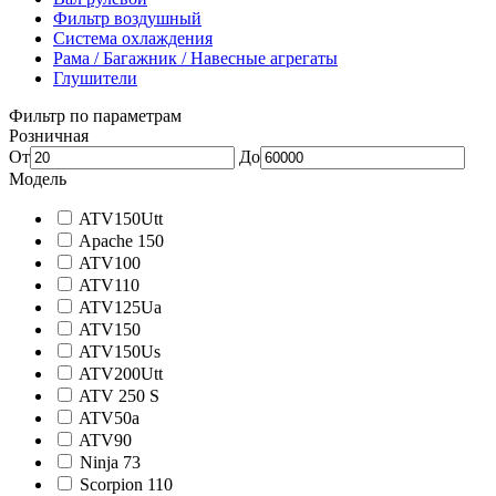
Фильтр воздушный
Система охлаждения
Рама / Багажник / Навесные агрегаты
Глушители
Фильтр по параметрам
Розничная
От
До
Модель
ATV150Utt
Apache 150
ATV100
ATV110
ATV125Ua
ATV150
ATV150Us
ATV200Utt
ATV 250 S
ATV50a
ATV90
Ninja 73
Scorpion 110