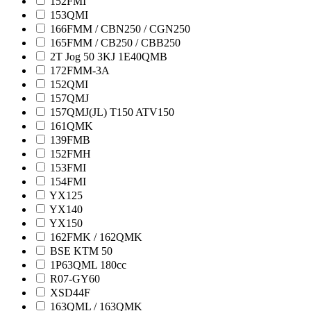
152FMI
153QMI
166FMM / CBN250 / CGN250
165FMM / CB250 / CBB250
2T Jog 50 3KJ 1E40QMB
172FMM-3A
152QMI
157QMJ
157QMJ(JL) T150 ATV150
161QMK
139FMB
152FMH
153FMI
154FMI
YX125
YX140
YX150
162FMK / 162QMK
BSE KTM 50
1P63QML 180cc
R07-GY60
XSD44F
163QML / 163QMK