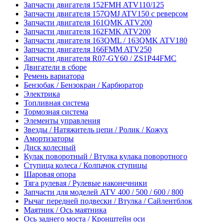
Запчасти двигателя 152FMH ATV110/125
Запчасти двигателя 157QMJ ATV150 с реверсом
Запчасти двигателя 161QMK ATV200
Запчасти двигателя 162FMK ATV200
Запчасти двигателя 163QML / 163QMK ATV180
Запчасти двигателя 166FMM ATV250
Запчасти двигателя R07-GY60 / ZS1P44FMC
Двигатели в сборе
Ремень вариатора
Бензобак / Бензокран / Карбюратор
Электрика
Топливная система
Тормозная система
Элементы управления
Звезды / Натяжитель цепи / Ролик / Кожух
Амортизаторы
Диск колесный
Кулак поворотный / Втулка кулака поворотного
Ступица колеса / Колпачок ступицы
Шаровая опора
Тяга рулевая / Рулевые наконечники
Запчасти для моделей ATV 400 / 500 / 600 / 800
Рычаг передней подвески / Втулка / Сайлентблок
Маятник / Ось маятника
Ось заднего моста / Кронштейн оси