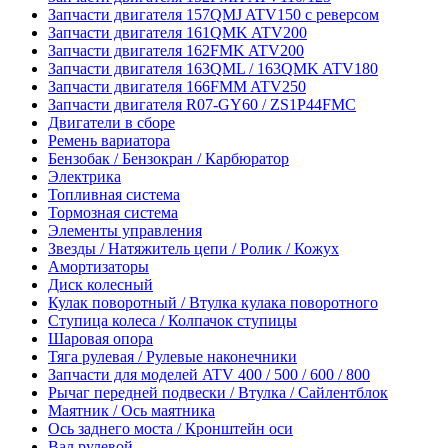
Запчасти двигателя 157QMJ ATV150 с реверсом
Запчасти двигателя 161QMK ATV200
Запчасти двигателя 162FMK ATV200
Запчасти двигателя 163QML / 163QMK ATV180
Запчасти двигателя 166FMM ATV250
Запчасти двигателя R07-GY60 / ZS1P44FMC
Двигатели в сборе
Ремень вариатора
Бензобак / Бензокран / Карбюратор
Электрика
Топливная система
Тормозная система
Элементы управления
Звезды / Натяжитель цепи / Ролик / Кожух
Амортизаторы
Диск колесный
Кулак поворотный / Втулка кулака поворотного
Ступица колеса / Колпачок ступицы
Шаровая опора
Тяга рулевая / Рулевые наконечники
Запчасти для моделей ATV 400 / 500 / 600 / 800
Рычаг передней подвески / Втулка / Сайлентблок
Маятник / Ось маятника
Ось заднего моста / Кронштейн оси
Вал рулевой