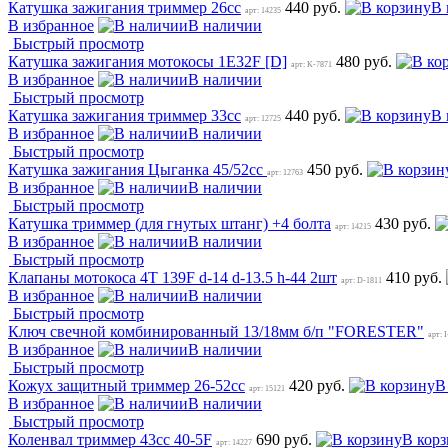
Катушка зажигания триммер 26cc
440 руб.
В 
арт: 14235
В избранное
В наличии
Быстрый просмотр
Катушка зажигания мотокосы 1E32F [D]
480 руб.
арт: K-7871
В избранное
В наличии
Быстрый просмотр
Катушка зажигания триммер 33сс
440 руб.
В 
арт: 12725
В избранное
В наличии
Быстрый просмотр
Катушка зажигания Цыганка 45/52cc
450 руб.
арт: 12763
В избранное
В наличии
Быстрый просмотр
Катушка триммер (для гнутых штанг) +4 болта
430 руб.
арт: 14215
В избранное
В наличии
Быстрый просмотр
Клапаны мотокоса 4T 139F d-14 d-13.5 h-44 2шт
410 руб.
арт: D-1811
В избранное
В наличии
Быстрый просмотр
Ключ свечной комбинированный 13/18мм б/п "FORESTER"
арт: I
В избранное
В наличии
Быстрый просмотр
Кожух защитный триммер 26-52сс
420 руб.
В
арт: 15121
В избранное
В наличии
Быстрый просмотр
Коленвал триммер 43сс 40-5F
690 руб.
В кор
арт: 14227