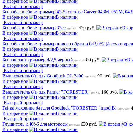
В избранное
В наличии
Быстрый просмотр
Бензобак в сборе триммер 43-52сс типа Carver 043M, 052M, 0
В избранное
В наличии
Быстрый просмотр
Бензобак в сборе триммер 33сс
430 руб.
В ко
арт: 15051
В избранное
В наличии
Быстрый просмотр
Бензобак в сборе триммер нового образца 043,052 (4 точки креп
В избранное
В наличии
Быстрый просмотр
Бензошланг триммер d-2,5 черный
80 руб.
В 
арт: 14249
В избранное
В наличии
Быстрый просмотр
Выключатель б/п для Goodluck GL 2400
90 руб.
арт: P-4712
В избранное
В наличии
Быстрый просмотр
Выключатель б/п для Partner "FORESTER"
160 руб.
арт: P-20
В избранное
В наличии
Быстрый просмотр
Гайка маховика б/п для Goodluck "FORESTER" (mod.B)
арт: G-2887
В избранное
В наличии
Быстрый просмотр
Глушитель ie40f-6 для мотокосы
630 руб.
В к
арт: 27235
В избранное
В наличии