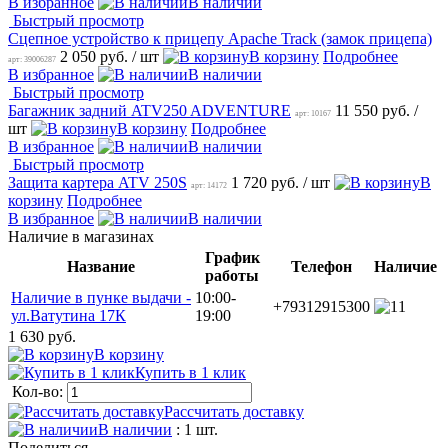
В избранное
В наличии
Быстрый просмотр
Сцепное устройство к прицепу Apache Track (замок прицепа)
2 050 руб.
/ шт
В корзину
Подробнее
арт: 39006287
В избранное
В наличии
Быстрый просмотр
Багажник задний ATV250 ADVENTURE
11 550 руб.
/
арт: 10167
шт
В корзину
Подробнее
В избранное
В наличии
Быстрый просмотр
Защита картера ATV 250S
1 720 руб.
/ шт
В
арт: 14172
корзину
Подробнее
В избранное
В наличии
Наличие в магазинах
График
Название
Телефон
Наличие
работы
Наличие в пунке выдачи -
10:00-
+79312915300
1
ул.Ватутина 17К
19:00
1 630 руб.
В корзину
Купить в 1 клик
Кол-во:
Рассчитать доставку
В наличии
: 1 шт.
Поделиться