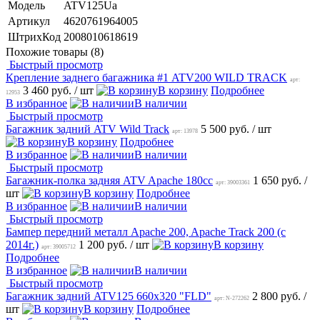
Модель
ATV125Ua
Артикул
4620761964005
ШтрихКод
2008010618619
Похожие товары (8)
Быстрый просмотр
Крепление заднего багажника #1 ATV200 WILD TRACK
арт:
3 460 руб.
/ шт
В корзину
Подробнее
12953
В избранное
В наличии
Быстрый просмотр
Багажник задний ATV Wild Track
5 500 руб.
/ шт
арт: 13978
В корзину
Подробнее
В избранное
В наличии
Быстрый просмотр
Багажник-полка задняя ATV Apache 180cc
1 650 руб.
/
арт: 39003361
шт
В корзину
Подробнее
В избранное
В наличии
Быстрый просмотр
Бампер передний металл Apache 200, Apache Track 200 (с
2014г.)
1 200 руб.
/ шт
В корзину
арт: 39005712
Подробнее
В избранное
В наличии
Быстрый просмотр
Багажник задний ATV125 660х320 "FLD"
2 800 руб.
/
арт: N-272262
шт
В корзину
Подробнее