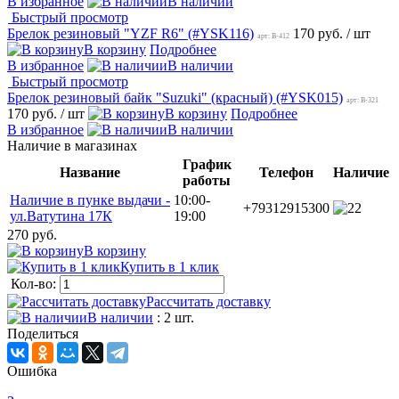
В избранное
В наличии
Быстрый просмотр
Брелок резиновый "YZF R6" (#YSK116)
170 руб.
/ шт
арт: B-412
В корзину
Подробнее
В избранное
В наличии
Быстрый просмотр
Брелок резиновый байк "Suzuki" (красный) (#YSK015)
арт: B-321
170 руб.
/ шт
В корзину
Подробнее
В избранное
В наличии
Наличие в магазинах
График
Название
Телефон
Наличие
работы
Наличие в пунке выдачи -
10:00-
+79312915300
2
ул.Ватутина 17К
19:00
270 руб.
В корзину
Купить в 1 клик
Кол-во:
Рассчитать доставку
В наличии
: 2 шт.
Поделиться
Ошибка