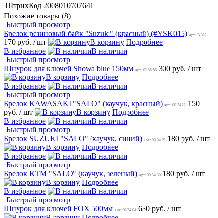
ШтрихКод
2008010707641
Похожие товары (8)
Быстрый просмотр
Брелок резиновый байк "Suzuki" (красный) (#YSK015)
арт: B-321
170 руб.
/ шт
В корзину
Подробнее
В избранное
В наличии
Быстрый просмотр
Шнурок для ключей Showa blue 150мм
300 руб.
/ шт
арт: 02 85 86
В корзину
Подробнее
В избранное
В наличии
Быстрый просмотр
Брелок KAWASAKI "SALO" (каучук, красный)
150
арт: 00 34 22
руб.
/ шт
В корзину
Подробнее
В избранное
В наличии
Быстрый просмотр
Брелок SUZUKI "SALO" (каучук, синий)
180 руб.
/ шт
арт: 00 34 19
В корзину
Подробнее
В избранное
В наличии
Быстрый просмотр
Брелок KTM "SALO" (каучук, зеленый)
180 руб.
/ шт
арт: 00 34 30
В корзину
Подробнее
В избранное
В наличии
Быстрый просмотр
Шнурок для ключей FOX 500мм
630 руб.
/ шт
арт: 02 74 04
В корзину
Подробнее