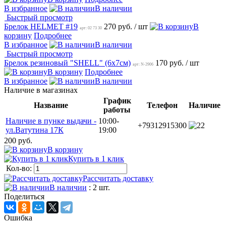
В избранное
В наличии
Быстрый просмотр
Брелок HELMET #19
270 руб.
/ шт
В
арт: 02 73 30
корзину
Подробнее
В избранное
В наличии
Быстрый просмотр
Брелок резиновый "SHELL" (6х7см)
170 руб.
/ шт
арт: N-2906
В корзину
Подробнее
В избранное
В наличии
Наличие в магазинах
График
Название
Телефон
Наличие
работы
Наличие в пунке выдачи -
10:00-
+79312915300
2
ул.Ватутина 17К
19:00
200 руб.
В корзину
Купить в 1 клик
Кол-во:
Рассчитать доставку
В наличии
: 2 шт.
Поделиться
Ошибка