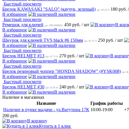
Быстрый просмотр
Брелок KAWASAKI "SALO" (каучук, зеленый)
180 руб.
арт: 00 34 25
В избранное
В наличии
Быстрый просмотр
Ремешок для ключей
450 руб.
/ шт
В корз
арт: ПМ-00000831
В избранное
В наличии
Быстрый просмотр
Шнурок для ключей TVS black #6 150мм
250 руб.
/ шт
арт: 02 73 73
В избранное
В наличии
Быстрый просмотр
Брелок HELMET #13
270 руб.
/ шт
В корзин
арт: 02 73 24
В избранное
В наличии
Быстрый просмотр
Брелок резиновый чоппер "HONDA SHADOW" (#YSK008)
арт: B
В избранное
В наличии
Быстрый просмотр
Брелок HELMET #30
240 руб.
/ шт
В корзин
арт: 02 85 45
В избранное
В наличии
Наличие в магазинах
Название
График работы
Наличие в пунке выдачи - ул.Ватутина 17К
10:00-19:00
+7
200 руб.
В корзину
Купить в 1 клик