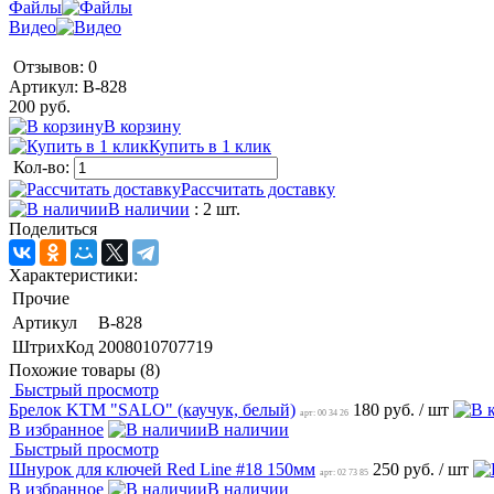
Файлы
Видео
Отзывов: 0
Артикул:
B-828
200 руб.
В корзину
Купить в 1 клик
Кол-во:
Рассчитать доставку
В наличии
: 2 шт.
Поделиться
Характеристики:
Прочие
Артикул
B-828
ШтрихКод
2008010707719
Похожие товары (8)
Быстрый просмотр
Брелок KTM "SALO" (каучук, белый)
180 руб.
/ шт
арт: 00 34 26
В избранное
В наличии
Быстрый просмотр
Шнурок для ключей Red Line #18 150мм
250 руб.
/ шт
арт: 02 73 85
В избранное
В наличии