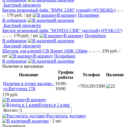
Быстрый просмотр
Брелок резиновый байк "BMW 1200" (синий) (#YSK002c)
арт: B-
170 руб.
/ шт
В корзину
Подробнее
311
В избранное
В наличии
Быстрый просмотр
Брелок резиновый байк "HONDA CBR" (желтый) (#YSK137)
170 руб.
/ шт
В корзину
Подробнее
арт: B-397
В избранное
В наличии
Быстрый просмотр
Шнурок для ключей CB Hornet 160R 150мм
250 руб.
/
арт: 02 73 71
шт
В корзину
Подробнее
В избранное
В наличии
Наличие в магазинах
График
Название
Телефон
Наличие
работы
Наличие в пунке выдачи -
10:00-
+79312915300
2
ул.Ватутина 17К
19:00
170 руб.
В корзину
Купить в 1 клик
Кол-во:
Рассчитать доставку
В наличии
: 2 шт.
Поделиться