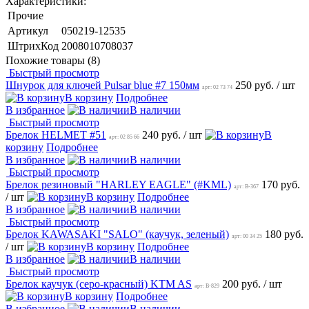
Характеристики:
Прочие
Артикул
050219-12535
ШтрихКод
2008010708037
Похожие товары (8)
Быстрый просмотр
Шнурок для ключей Pulsar blue #7 150мм
250 руб.
/ шт
арт: 02 73 74
В корзину
Подробнее
В избранное
В наличии
Быстрый просмотр
Брелок HELMET #51
240 руб.
/ шт
В
арт: 02 85 66
корзину
Подробнее
В избранное
В наличии
Быстрый просмотр
Брелок резиновый "HARLEY EAGLE" (#KML)
170 руб.
арт: B-367
/ шт
В корзину
Подробнее
В избранное
В наличии
Быстрый просмотр
Брелок KAWASAKI "SALO" (каучук, зеленый)
180 руб.
арт: 00 34 25
/ шт
В корзину
Подробнее
В избранное
В наличии
Быстрый просмотр
Брелок каучук (серо-красный) KTM AS
200 руб.
/ шт
арт: B-829
В корзину
Подробнее
В избранное
В наличии