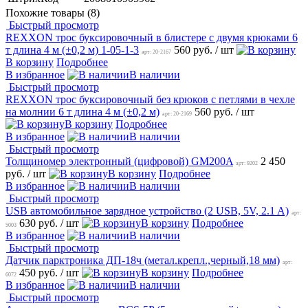
Похожие товары (8)
Быстрый просмотр
REXXON трос буксировочный в блистере с двумя крюками 6
т длина 4 м (±0,2 м) 1-05-1-3
560 руб.
/ шт
арт: 20-2167
В корзину
Подробнее
В избранное
В наличии
Быстрый просмотр
REXXON трос буксировочный без крюков с петлями в чехле
на молнии 6 т длина 4 м (±0,2 м)
560 руб.
/ шт
арт: 20-2169
В корзину
Подробнее
В избранное
В наличии
Быстрый просмотр
Толщиномер электронный (цифровой) GM200A
2 450
арт: 9202
руб.
/ шт
В корзину
Подробнее
В избранное
В наличии
Быстрый просмотр
USB автомобильное зарядное устройство (2 USB, 5V, 2.1 A)
арт:
630 руб.
/ шт
В корзину
Подробнее
5003
В избранное
В наличии
Быстрый просмотр
Датчик парктроника ДП-18ч (метал.крепл.,черный,18 мм)
арт:
450 руб.
/ шт
В корзину
Подробнее
6072
В избранное
В наличии
Быстрый просмотр