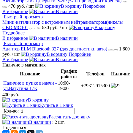
Активатор замка двери BCS-5P (5-ти проводной+ крепеж)
арт:
470 руб.
/ шт
В корзину
Подробнее
6032
В избранное
В наличии
Быстрый просмотр
Мини-катализатор с встроенным нейтрализатором(никель)
CBD MC101
630 руб.
/ шт
В корзину
арт: mc101
Подробнее
В избранное
В наличии
Быстрый просмотр
Адаптер ELM Bluetooth 327 (для диагностики авто)
1 600
арт: 3003
руб.
/ шт
В корзину
Подробнее
В избранное
В наличии
Наличие в магазинах
График
Название
Телефон
Наличие
работы
Наличие в пунке выдачи -
10:00-
+79312915300
2
ул.Ватутина 17К
19:00
400 руб.
В корзину
Купить в 1 клик
Кол-во:
Рассчитать доставку
В наличии
: 2 шт.
Поделиться