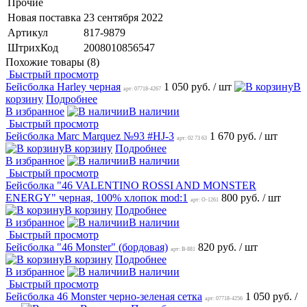
Прочие
Новая поставка
23 сентября 2022
Артикул
817-9879
ШтрихКод
2008010856547
Похожие товары (8)
Быстрый просмотр
Бейсболка Harley черная
1 050 руб.
/ шт
В
арт: 07718-4267
корзину
Подробнее
В избранное
В наличии
Быстрый просмотр
Бейсболка Marc Marquez №93 #HJ-3
1 670 руб.
/ шт
арт: 02 73 63
В корзину
Подробнее
В избранное
В наличии
Быстрый просмотр
Бейсболка "46 VALENTINO ROSSI AND MONSTER
ENERGY" черная, 100% хлопок mod:1
800 руб.
/ шт
арт: O-1261
В корзину
Подробнее
В избранное
В наличии
Быстрый просмотр
Бейсболка "46 Monster" (бордовая)
820 руб.
/ шт
арт: B-881
В корзину
Подробнее
В избранное
В наличии
Быстрый просмотр
Бейсболка 46 Monster черно-зеленая сетка
1 050 руб.
/
арт: 07718-4256