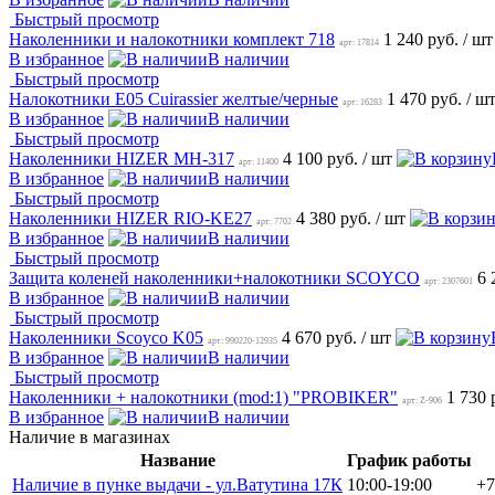
Быстрый просмотр
Наколенники и налокотники комплект 718
1 240 руб.
/ шт
арт: 17814
В избранное
В наличии
Быстрый просмотр
Налокотники E05 Cuirassier желтые/черные
1 470 руб.
/ ш
арт: 16283
В избранное
В наличии
Быстрый просмотр
Наколенники HIZER MH-317
4 100 руб.
/ шт
арт: 11400
В избранное
В наличии
Быстрый просмотр
Наколенники HIZER RIO-KE27
4 380 руб.
/ шт
арт: 7702
В избранное
В наличии
Быстрый просмотр
Защита коленей наколенники+налокотники SCOYCO
6 
арт: 2307601
В избранное
В наличии
Быстрый просмотр
Наколенники Scoyco K05
4 670 руб.
/ шт
арт: 990220-12935
В избранное
В наличии
Быстрый просмотр
Наколенники + налокотники (mod:1) "PROBIKER"
1 730 
арт: Z-906
В избранное
В наличии
Наличие в магазинах
Название
График работы
Наличие в пунке выдачи - ул.Ватутина 17К
10:00-19:00
+7