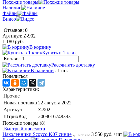
Похожие товары
Наличие
Файлы
Видео
Отзывов: 0
Артикул:
Z-902
1 180 руб.
В корзину
Купить в 1 клик
Кол-во:
Рассчитать доставку
В наличии
: 1 шт.
Поделиться
Характеристики:
Прочие
Новая поставка
22 августа 2022
Артикул
Z-902
ШтрихКод
2009016748393
Похожие товары (8)
Быстрый просмотр
Наколенники Scoyco K07 синие
3 550 руб.
/ шт
арт: 07718-4163
В избранное
В наличии