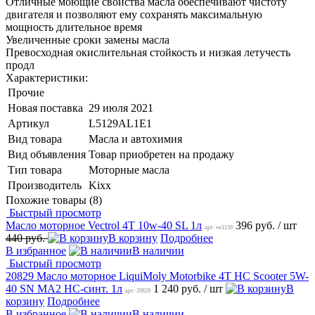
Отличные моющие свойства масла обеспечивают чистоту
двигателя и позволяют ему сохранять максимальную
мощность длительное время
Увеличенные сроки замены масла
Превосходная окислительная стойкость и низкая летучесть
продл
Характеристики:
Прочие
Новая поставка
29 июля 2021
Артикул
L5129AL1E1
Вид товара
Масла и автохимия
Вид объявления
Товар приобретен на продажу
Тип товара
Моторные масла
Производитель
Kixx
Похожие товары (8)
Быстрый просмотр
Масло моторное Vectrol 4T 10w-40 SL 1л
396 руб.
/ шт
арт: ve3159
440 руб.
В корзину
Подробнее
В избранное
В наличии
Быстрый просмотр
20829 Масло моторное LiquiMoly Motorbike 4T HC Scooter 5W-
40 SN MA2 НС-синт. 1л
1 240 руб.
/ шт
В
арт: 20829
корзину
Подробнее
В избранное
В наличии