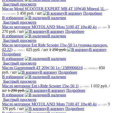
Быстрый просмотр
Масло Motul SCOOTER EXPERT MB 4T 10W40 Mineral 1L
арт:
1 450 руб.
/ шт
В корзину
Подробнее
11111121-36001
В избранное
В наличии
Быстрый просмотр
Масло моторное MOTOLAND Moto 5100 4T 10w40 4л
3
арт: 21884
270 руб.
/ шт
В корзину
Подробнее
В избранное
В наличии
Быстрый просмотр
Масло моторное Eni Ride Scooter 15w-50 1л (уценка просроч.
02.22)
625 руб.
/ шт
1 250 руб.
В корзину
арт: 150481-2
Подробнее
В избранное
В наличии
Быстрый просмотр
Масло Gazpromneft 4Т 20W-50 1л / 2389906616
650
арт: 2389906616
руб.
/ шт
В корзину
Подробнее
В избранное
В наличии
Быстрый просмотр
Масло моторное Eni i-Ride Scooter 15w-50 1l
1 032 руб.
/
арт: 150481
шт
1 290 руб.
В корзину
Подробнее
В избранное
В наличии
Быстрый просмотр
Масло моторное MOTOLAND Moto 7100 4T 10w40 4л
3
арт: 21885
370 руб.
/ шт
В корзину
Подробнее