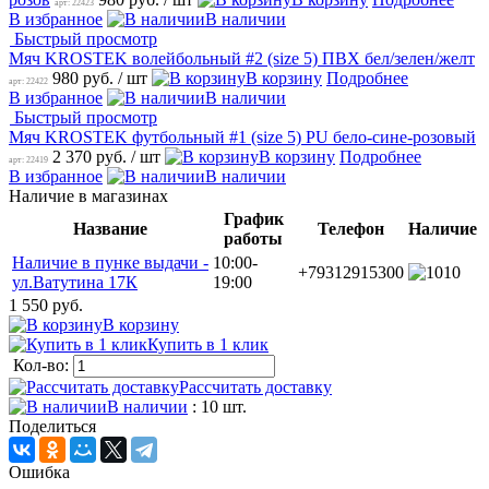
арт: 22423
В избранное
В наличии
Быстрый просмотр
Мяч KROSTEK волейбольный #2 (size 5) ПВХ бел/зелен/желт
980 руб.
/ шт
В корзину
Подробнее
арт: 22422
В избранное
В наличии
Быстрый просмотр
Мяч KROSTEK футбольный #1 (size 5) PU бело-сине-розовый
2 370 руб.
/ шт
В корзину
Подробнее
арт: 22419
В избранное
В наличии
Наличие в магазинах
График
Название
Телефон
Наличие
работы
Наличие в пунке выдачи -
10:00-
+79312915300
10
ул.Ватутина 17К
19:00
1 550 руб.
В корзину
Купить в 1 клик
Кол-во:
Рассчитать доставку
В наличии
: 10 шт.
Поделиться
Ошибка