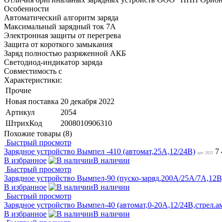
Особенности
Автоматический алгоритм заряда
Максимальный зарядный ток 7А
Электронная защиты от перегрева
Защита от короткого замыкания
Заряд полностью разряженной АКБ
Светодиод-индикатор заряда
Совместимость с
Характеристики:
Прочие
Новая поставка
20 декабря 2022
Артикул
2054
ШтрихКод
2008010906310
Похожие товары (8)
Быстрый просмотр
Зарядное устройство Вымпел -410 (автомат,25А,12/24В)
7
арт: 2023
В избранное
В наличии
Быстрый просмотр
Зарядное устройство Вымпел-90 (пуско-заряд,200А/25А/7А,12В
В избранное
В наличии
Быстрый просмотр
Зарядное устройство Вымпел-40 (автомат,0-20А,12/24В,стрел.а
В избранное
В наличии