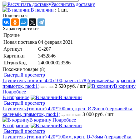
Рассчитать доставку
В наличии
: 1 шт.
Поделиться
Характеристики:
Прочие
Новая поставка
04 февраля 2021
Артикул
G-207
Картинки
3452846
ШтрихКод
2400000023586
Похожие товары (8)
Быстрый просмотр
Глушитель тюнинг 420х100, креп. d-78 (нержавейка, красный,
прямоток, mod:1)
2 520 руб.
/ шт
В корзину
арт: G-1576
Подробнее
В избранное
В наличии
Быстрый просмотр
Глушитель (тюнинг) 420*100mm, креп. Ø78mm (нержавейка,
каленый, прямоток, mod:1)
3 000 руб.
/ шт
арт: 051117-14395
В корзину
Подробнее
В избранное
В наличии
Быстрый просмотр
Глушитель (тюнинг) 420*100мм, креп. D-78мм (нержавейка,