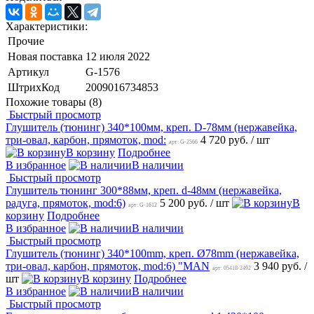
Характеристики:
Прочие
Новая поставка
12 июля 2022
Артикул
G-1576
ШтрихКод
2009016734853
Похожие товары (8)
Быстрый просмотр
Глушитель (тюнинг) 340*100мм, креп. D-78мм (нержавейка,
три-овал, карбон, прямоток, mod:
4 720 руб.
/ шт
арт: G-2566
В корзину
Подробнее
В избранное
В наличии
Быстрый просмотр
Глушитель тюнинг 300*88мм, креп. d-48мм (нержавейка,
радуга, прямоток, mod:6)
5 200 руб.
/ шт
В
арт: G-1612
корзину
Подробнее
В избранное
В наличии
Быстрый просмотр
Глушитель (тюнинг) 340*100mm, креп. Ø78mm (нержавейка,
три-овал, карбон, прямоток, mod:6) "MAN
3 940 руб.
/
арт: 05418-2492
шт
В корзину
Подробнее
В избранное
В наличии
Быстрый просмотр