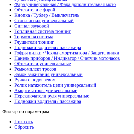
Фара универсальная / Фара дополнительная мото
Обтекатели с фарой
Кнопка / Тублер / Выключатель
Стоп-сигнал универсальный
Сигнал звуковой
Топливная система тюнинг
Тормозная система
Глушители тюнинг
Подножки водителя / пассажира
Гофры вилки / Чехлы амортизатора / Защита вилки
Панель приборов / Индикатор / Счетчик моточасов
Обтекатели универсальные
Ремкомплект тросов
Замок зажигания универсальный
Ручки с подогревом
Ролик натяжитель цепи универсальный
Амортизаторы универсальные
Переключатели руля универсальные
Подножки водителя / пассажира
Фильтр по параметрам
Показать
Сбросить