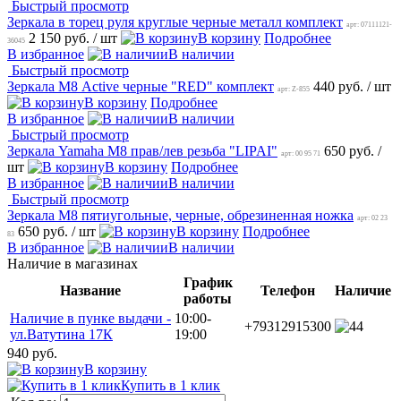
Быстрый просмотр
Зеркала в торец руля круглые черные металл комплект
арт: 07111121-
2 150 руб.
/ шт
В корзину
Подробнее
36045
В избранное
В наличии
Быстрый просмотр
Зеркала М8 Active черные "RED" комплект
440 руб.
/ шт
арт: Z-855
В корзину
Подробнее
В избранное
В наличии
Быстрый просмотр
Зеркала Yamaha M8 прав/лев резьба "LIPAI"
650 руб.
/
арт: 00 95 71
шт
В корзину
Подробнее
В избранное
В наличии
Быстрый просмотр
Зеркала M8 пятиугольные, черные, обрезиненная ножка
арт: 02 23
650 руб.
/ шт
В корзину
Подробнее
83
В избранное
В наличии
Наличие в магазинах
График
Название
Телефон
Наличие
работы
Наличие в пунке выдачи -
10:00-
+79312915300
4
ул.Ватутина 17К
19:00
940 руб.
В корзину
Купить в 1 клик