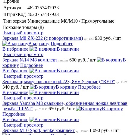
Прочие
Артикул
4620757437933
ШтрихКод
4620757437933
Тип зеркал
Универсальные М8/М10 / Прямоугольные
Похожие товары (8)
Быстрый просмотр
Зеркала М8 ZX-232 (с поворотниками)
930 руб.
/ шт
арт: 1461
В корзину
Подробнее
В избранное
В наличии
Быстрый просмотр
Зеркала №14 М8 комплект
600 руб.
/ шт
В
арт: 3235
корзину
Подробнее
В избранное
В наличии
Быстрый просмотр
Зеркала прямоугольные mod:223, 8мм (черные) "RED"
арт: Z-152
340 руб.
/ шт
В корзину
Подробнее
В избранное
В наличии
Быстрый просмотр
Зеркала Yamaha M8 овальные, обрезиненная ножка лев/прав
резьба "LIPAI"
650 руб.
/ шт
В корзину
арт: 02 23 87
Подробнее
В избранное
В наличии
Быстрый просмотр
Зеркала M10 Sport, Senke комплект
1 090 руб.
/ шт
арт: 102656