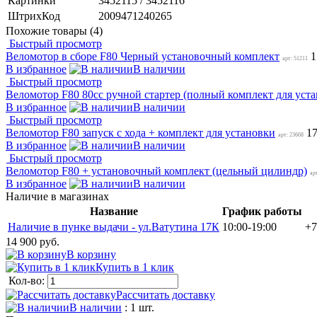
Картинки
3452115 / 3452116
ШтрихКод
2009471240265
Похожие товары (4)
Быстрый просмотр
Веломотор в сборе F80 Черный установочный комплект
1
арт: 51211
В избранное
В наличии
Быстрый просмотр
Веломотор F80 80cc ручной стартер (полный комплект для уст
В избранное
В наличии
Быстрый просмотр
Веломотор F80 запуск с хода + комплект для установки
17
арт: 23668
В избранное
В наличии
Быстрый просмотр
Веломотор F80 + установочный комплект (цельный цилиндр)
ар
В избранное
В наличии
Наличие в магазинах
Название
График работы
Наличие в пунке выдачи - ул.Ватутина 17К
10:00-19:00
+7
14 900 руб.
В корзину
Купить в 1 клик
Кол-во:
Рассчитать доставку
В наличии
: 1 шт.