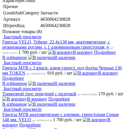
Характеристики:
Прочие
GoodsSubCategory
Запчасти
Артикул
4650064230828
ШтрихКод
4650064230828
Похожие товары (8)
Быстрый просмотр
Грипсы VELO, Tribene, 22,4х138 мм, анатомические, с
резиновыми рогами, с 1 алюминиевым грипстопам, ч
арт:
1 700 руб.
/ шт
В корзину
Подробнее
4610013543782
В избранное
В наличии
Быстрый просмотр
Грипсы MTB с 2 красн. алюм грипст. под болты Черные 130
мм TOKEN
910 руб.
/ шт
В корзину
арт: 4650064234116
Подробнее
В избранное
В наличии
Быстрый просмотр
Тормозной трос передний с оплеткой
170 руб.
/ шт
арт: 4610013540286
В корзину
Подробнее
В избранное
В наличии
Быстрый просмотр
Грипсы MTB анатомические с алюмин. грипстопам Серые
148 мм. VELO
1 700 руб.
/ шт
В
арт: 4650064234130
корзину
Подробнее