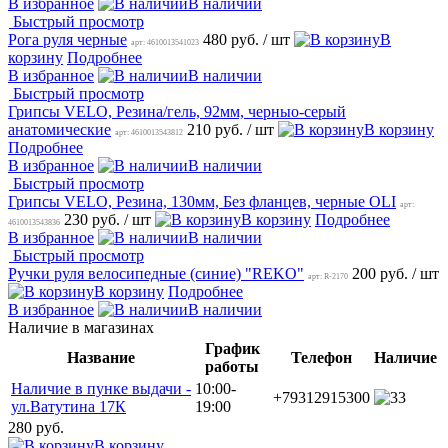
В избранное
В наличии
Быстрый просмотр
Рога руля черные
480 руб.
/ шт
В
арт: 4610013541023
корзину
Подробнее
В избранное
В наличии
Быстрый просмотр
Грипсы VELO, Резина/гель, 92мм, черныо-серый
анатомические
210 руб.
/ шт
В корзину
арт: 4610013543812
Подробнее
В избранное
В наличии
Быстрый просмотр
Грипсы VELO, Резина, 130мм, Без фланцев, черные OLI
арт:
230 руб.
/ шт
В корзину
Подробнее
4610013543836
В избранное
В наличии
Быстрый просмотр
Ручки руля велосипедные (синие) "REKO"
200 руб.
/ шт
арт: R-2170
В корзину
Подробнее
В избранное
В наличии
Наличие в магазинах
График
Название
Телефон
Наличие
работы
Наличие в пунке выдачи -
10:00-
+79312915300
3
ул.Ватутина 17К
19:00
280 руб.
В корзину