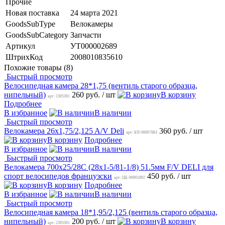
Прочие
Новая поставка
24 марта 2021
GoodsSubType
Велокамеры
GoodsSubCategory
Запчасти
Артикул
УТ000002689
ШтрихКод
2008010835610
Похожие товары (8)
Быстрый просмотр
Велосипедная камера 28*1,75 (вентиль старого образца,
нипельный)
260 руб.
/ шт
В корзину
арт: 2305301
Подробнее
В избранное
В наличии
Быстрый просмотр
Велокамера 26x1,75/2,125 A/V Deli
360 руб.
/ шт
арт: БП-00007883
В корзину
Подробнее
В избранное
В наличии
Быстрый просмотр
Велокамера 700х25/28С (28x1-5/81-1/8) 51.5мм F/V DELI для
спорт велосипедов французски
450 руб.
/ шт
арт: ЦБ-00001892
В корзину
Подробнее
В избранное
В наличии
Быстрый просмотр
Велосипедная камера 18*1,95/2,125 (вентиль старого образца,
нипельный)
200 руб.
/ шт
В корзину
арт: 2305301