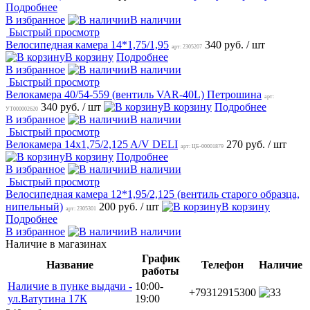
Подробнее
В избранное
В наличии
Быстрый просмотр
Велосипедная камера 14*1,75/1,95
340 руб.
/ шт
арт: 2305207
В корзину
Подробнее
В избранное
В наличии
Быстрый просмотр
Велокамера 40/54-559 (вентиль VAR-40L) Петрошина
арт:
340 руб.
/ шт
В корзину
Подробнее
УТ000002620
В избранное
В наличии
Быстрый просмотр
Велокамера 14x1,75/2,125 A/V DELI
270 руб.
/ шт
арт: ЦБ-00001879
В корзину
Подробнее
В избранное
В наличии
Быстрый просмотр
Велосипедная камера 12*1,95/2,125 (вентиль старого образца,
нипельный)
200 руб.
/ шт
В корзину
арт: 2305301
Подробнее
В избранное
В наличии
Наличие в магазинах
График
Название
Телефон
Наличие
работы
Наличие в пунке выдачи -
10:00-
+79312915300
3
ул.Ватутина 17К
19:00