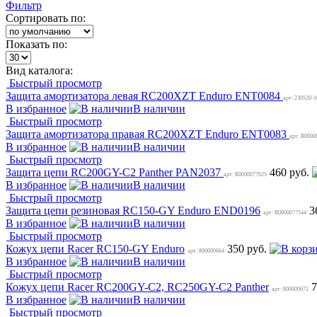
Фильтр
Сортировать по:
Показать по:
Вид каталога:
Быстрый просмотр
Защита амортизатора левая RC200XZT Enduro ENT0084
арт: 230520-
В избранное
В наличии
Быстрый просмотр
Защита амортизатора правая RC200XZT Enduro ENT0083
арт: R0000
В избранное
В наличии
Быстрый просмотр
Защита цепи RC200GY-C2 Panther PAN2037
460 руб.
арт: R0000077625
В избранное
В наличии
Быстрый просмотр
Защита цепи резиновая RC150-GY Enduro END0196
3
арт: R0000077544
В избранное
В наличии
Быстрый просмотр
Кожух цепи Racer RC150-GY Enduro
350 руб.
арт: 800000664
В избранное
В наличии
Быстрый просмотр
Кожух цепи Racer RC200GY-C2, RC250GY-C2 Panther
7
арт: 800000672
В избранное
В наличии
Быстрый просмотр