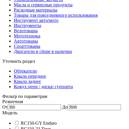
Масла и сервисные продукты
Расходные материалы
Товары для повседневного использования
Инструмент авто/мото
Инструменты
Велотовары
Мототехника
Автотовары
Спорттовары
Двигатели в сборе в наличии
Уточнить раздел
Обтекатели
Крыло переднее
Крыло заднее
Кожух цепи / диска/ суппорта
Фильтр по параметрам
Розничная
От
До
Модель
RC150-GY Enduro
RC150-23 Tiger