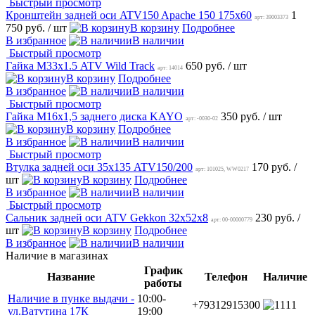
Быстрый просмотр
Кронштейн задней оси ATV150 Apache 150 175х60
1
арт: 39003373
750 руб.
/ шт
В корзину
Подробнее
В избранное
В наличии
Быстрый просмотр
Гайка M33х1.5 ATV Wild Track
650 руб.
/ шт
арт: 14014
В корзину
Подробнее
В избранное
В наличии
Быстрый просмотр
Гайка М16х1,5 заднего диска KAYO
350 руб.
/ шт
арт: -0030-02
В корзину
Подробнее
В избранное
В наличии
Быстрый просмотр
Втулка задней оси 35х135 ATV150/200
170 руб.
/
арт: 101025, WW0217
шт
В корзину
Подробнее
В избранное
В наличии
Быстрый просмотр
Сальник задней оси ATV Gekkon 32х52х8
230 руб.
/
арт: 00-00000779
шт
В корзину
Подробнее
В избранное
В наличии
Наличие в магазинах
График
Название
Телефон
Наличие
работы
Наличие в пунке выдачи -
10:00-
+79312915300
11
ул.Ватутина 17К
19:00