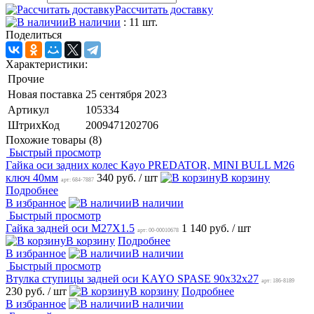
Рассчитать доставку
В наличии
: 11 шт.
Поделиться
Характеристики:
Прочие
Новая поставка
25 сентября 2023
Артикул
105334
ШтрихКод
2009471202706
Похожие товары (8)
Быстрый просмотр
Гайка оси задних колес Kayo PREDATOR, MINI BULL M26
ключ 40мм
340 руб.
/ шт
В корзину
арт: 684-7887
Подробнее
В избранное
В наличии
Быстрый просмотр
Гайка задней оси M27X1.5
1 140 руб.
/ шт
арт: 00-00010678
В корзину
Подробнее
В избранное
В наличии
Быстрый просмотр
Втулка ступицы задней оси KAYO SPASE 90х32х27
арт: 186-8189
230 руб.
/ шт
В корзину
Подробнее
В избранное
В наличии