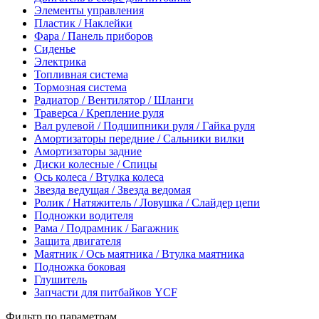
Элементы управления
Пластик / Наклейки
Фара / Панель приборов
Сиденье
Электрика
Топливная система
Тормозная система
Радиатор / Вентилятор / Шланги
Траверса / Крепление руля
Вал рулевой / Подшипники руля / Гайка руля
Амортизаторы передние / Сальники вилки
Амортизаторы задние
Диски колесные / Спицы
Ось колеса / Втулка колеса
Звезда ведущая / Звезда ведомая
Ролик / Натяжитель / Ловушка / Слайдер цепи
Подножки водителя
Рама / Подрамник / Багажник
Защита двигателя
Маятник / Ось маятника / Втулка маятника
Подножка боковая
Глушитель
Запчасти для питбайков YCF
Фильтр по параметрам