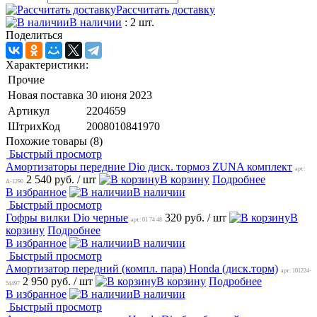
Рассчитать доставку
В наличии
: 2 шт.
Поделиться
Характеристики:
Прочие
Новая поставка
30 июня 2023
Артикул
2204659
ШтрихКод
2008010841970
Похожие товары (8)
Быстрый просмотр
Амортизаторы передние Dio диск. тормоз ZUNA комплект
арт:
2 540 руб.
/ шт
В корзину
Подробнее
A-1290
В избранное
В наличии
Быстрый просмотр
Гофры вилки Dio черные
320 руб.
/ шт
В
арт: 01 74 48
корзину
Подробнее
В избранное
В наличии
Быстрый просмотр
Амортизатор передний (компл. пара) Honda (диск.торм)
арт: 101224-
2 950 руб.
/ шт
В корзину
Подробнее
54497
В избранное
В наличии
Быстрый просмотр