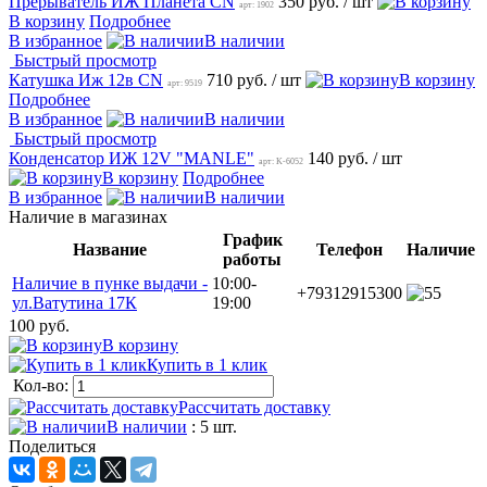
Прерыватель ИЖ Планета CN
350 руб.
/ шт
арт: 1902
В корзину
Подробнее
В избранное
В наличии
Быстрый просмотр
Катушка Иж 12в CN
710 руб.
/ шт
В корзину
арт: 9519
Подробнее
В избранное
В наличии
Быстрый просмотр
Конденсатор ИЖ 12V "MANLE"
140 руб.
/ шт
арт: K-6052
В корзину
Подробнее
В избранное
В наличии
Наличие в магазинах
График
Название
Телефон
Наличие
работы
Наличие в пунке выдачи -
10:00-
+79312915300
5
ул.Ватутина 17К
19:00
100 руб.
В корзину
Купить в 1 клик
Кол-во:
Рассчитать доставку
В наличии
: 5 шт.
Поделиться